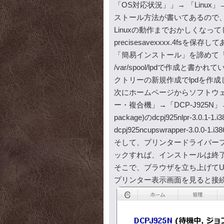
「OS対応状況」」→ 「Linu
ストール方法が書いてあるので、
Linuxの動作までおかしくなっ
precisesavexxxx.4f
「簡易インストール」を諦めて「CUPS
/var/spool/lpdで作成と書
クトリーの新規作成でlpdを作成
次にホームページからソフトウ
ー・複合機」→「DCP-J925N」→「
package)のdcpj925nlpr-3.0.
dcpj925ncupswrapper-3.0.0
そして、プリンタードライバーフ
ックすれば、インストールは終
そこで、ブラウザを立ち上げてURL欄
プリンター表示画面を見ると接続