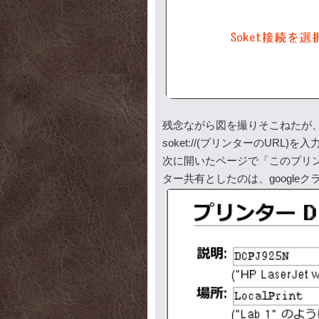
残念ながら図を撮りそこねたが
soket://(プリンターのURL)を入
次に開いたページで「このプリ
ター共有としたのは、google