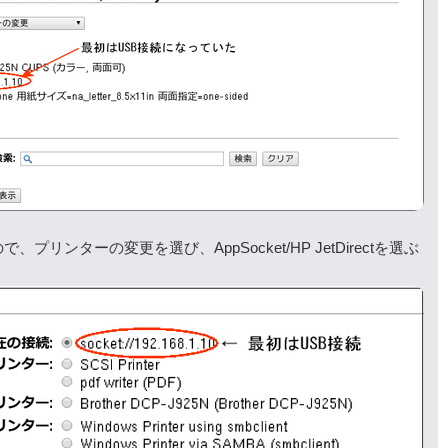
プリンターの変更を選び、AppSocket/HP JetDirectを選ぶ