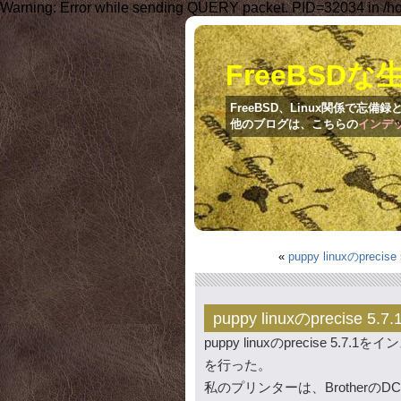
Warning: Error while sending QUERY packet. PID=32034 in /ho
FreeBSDな
FreeBSD、Linux関係で忘
他のブログは、こちらの
インデ
«
puppy linuxのprec
puppy linuxのprecise
puppy linuxのprecise
を行った。
私のプリンターは、BrotherのD