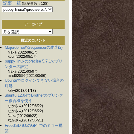
記事一覧
(総記事数：128)
アーカイブ
ア
ー
最近のコメント
カ
MajordomoのSequencerの改造(2)
イ
Naka(2022/08/17)
ブ
kouji(2022/08/17)
puppy linuxのprecise 5.7.1でプリ
ンターの設定
Naka(2021/03/07)
mhd02556(2021/03/06)
Ubuntuでログインできない場合の
対処
kzky(2013/01/18)
ubuntu 12.04でBrotherのプリンタ
ー複合機を使う
なかさん(2012/06/22)
なかさん(2012/06/22)
Naka(2012/06/22)
なかさん(2012/06/21)
FreeBSD 9.0のGPTでのミラー構
築