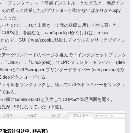
x」→ 「プリンター」→ 「簡易インストル」とたどると、簡易イン
その通りに作業したがプリンターが動かないばかりかPuppy
てしまった。
sを保存してあったので、これで上書きして元の状態に戻してやり直した。
用」を読むと、/var/spool/lpdがなければ、mkdir
かれていたので、GUIで/var/spoolに移動してマウス右クリックでディレ
した。
ェアーダウンロードのページを選んで「インクジェットプリンタ
Linux」→「Linux(deb)」でLPR プリンタードライバー (deb
1-1.i386.debとCUPSwrapper プリンタードライバー (deb package)の
-1.i386.debダウンロードする。
ァイルをワンクリックし、続いてCUPSドライバーをワンクリ
了である。
にlocalhost:631と入力してCUPSの管理画面を開く。
先がUSBになっていた（下図)。