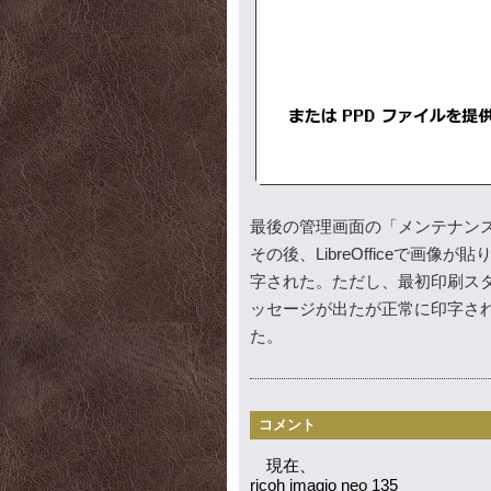
最後の管理画面の「メンテナン
その後、LibreOfficeで
字された。ただし、最初印刷ス
ッセージが出たが正常に印字さ
た。
コメント
現在、
ricoh imagio neo 135