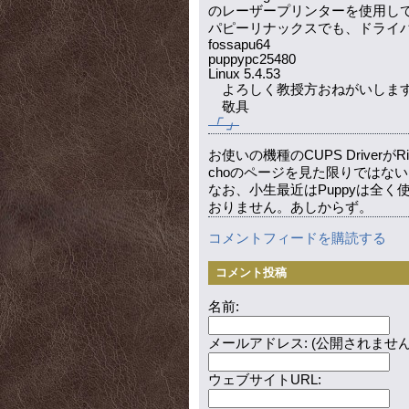
のレーザープリンターを使用し
パピーリナックスでも、ドライ
fossapu64
puppypc25480
Linux 5.4.53
よろしく教授方おねがいしま
敬具
お使いの機種のCUPS Drive
choのページを見た限りではな
なお、小生最近はPuppyは全
おりません。あしからず。
コメントフィードを購読する
コメント投稿
名前:
メールアドレス: (公開されません
ウェブサイトURL: