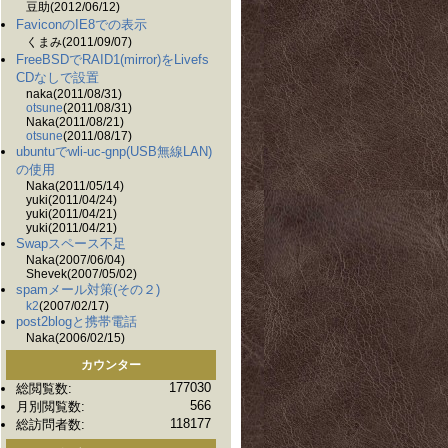
豆助(2012/06/12)
FaviconのIE8での表示
くまみ(2011/09/07)
FreeBSDでRAID1(mirror)をLivefs
CDなしで設置
naka(2011/08/31)
otsune
(2011/08/31)
Naka(2011/08/21)
otsune
(2011/08/17)
ubuntuでwli-uc-gnp(USB無線LAN)
の使用
Naka(2011/05/14)
yuki(2011/04/24)
yuki(2011/04/21)
yuki(2011/04/21)
Swapスペース不足
Naka(2007/06/04)
Shevek(2007/05/02)
spamメール対策(その２)
k2
(2007/02/17)
post2blogと携帯電話
Naka(2006/02/15)
カウンター
177030
総閲覧数:
566
月別閲覧数:
118177
総訪問者数: