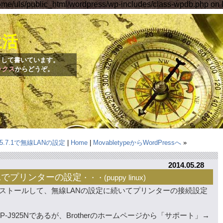
me/uls/public_html/wordpress/wp-includes/class-wpdb.php on 
生活
備録として書いています。
ックス
からどうぞ。
ise 5.7.1で無線LANの設定
|
Home
|
MovabletypeからWordPressへ
»
2014.05.28
 5.7.1でプリンターの設定
・・・(
puppy linux
)
 5.7.1をインストールして、無線LANの設定に続いてプリンターの接続設定
CP-J925Nであるが、Brotherのホームページから「サポート」→