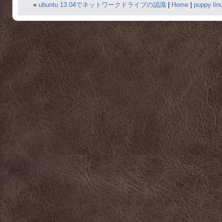
«
ubuntu 13.04でネットワークドライブの認識
|
Home
|
puppy l