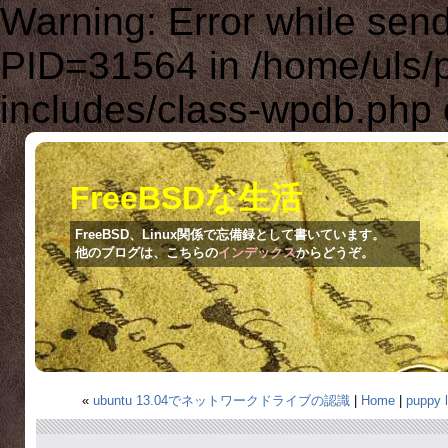
Warning: Error while se
PID=31564 in /home/uls/
includes/class-wpdb.php 
FreeBSDな生活
FreeBSD、Linux関係で忘備録として書いています。
他のブログは、こちらの
インデックス
からどうぞ。
«
ubuntu 13.04でネットワークドライブの認識
|
Home
|
puppy