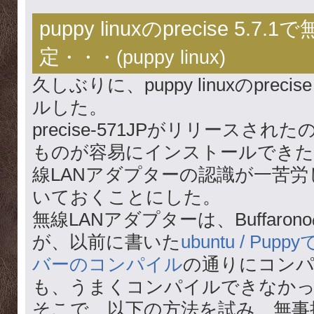
puppy linuxのprecise 5.7
定
・・・(
puppy linux
)
久しぶりに、puppy linuxのpreci
ルした。
precise-571JPがリリースさ
ものが容易にインストールできた
線LANアダプターの認識が一苦
いておくことにした。
無線LANアダプターは、Buffaronoの
が、以前に書いた
ubuntu / Pu
バーのコンパイル
の通りにコン
も、うまくコンパイルできなか
そこで、以下の方法を試み、無事