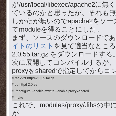
が/usr/local/libexec/apache2に
ているのかと思ったが、それも無
しかたが無いのでapache2をソ
てmoduleを得ることにした。
まず、ソースのダウンロードで
イトのリスト
を見て適当なところから
2.0.55.tar.gz をダウンロードする
次に展開してコンパイルするが、このと
proxyをsharedで指定してから
# tar xvzf httpd-2.0.55.tar.gz

# cd httpd-2.0.55

# ./configure --enable-rewrite --enable-proxy=shared

# make
これで、modules/proxy/.libsの中
が