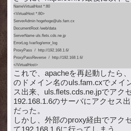
NameVirtualHost *:80

<VirtualHost *:80>

ServerAdmin hogehoge@uls.fam.cx

DocumentRoot /web/data

ServerName uls.flets.cds.ne.jp

ErrorLog /var/log/error_log

ProxyPass  /  http://192.168.1.6/

ProxyPassReverse  /  http://192.168.1.6/

</VirtualHost>
これで、apacheを再起動した
のドメイン名のuls.fam.cxで
ス出来、uls.flets.cds.ne.jpで
192.168.1.6のサーバにアク
だった。
しかし、外部のproxy経由でア
て192.168.1.6に行ってしまう。