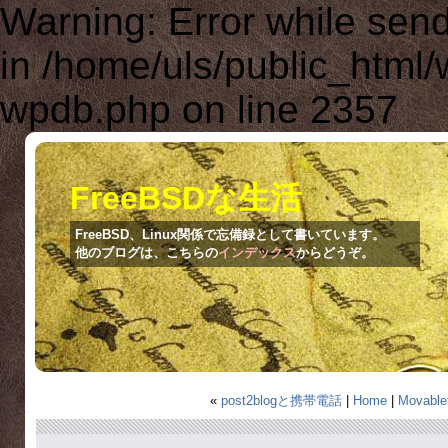
Warning: Error while se
in /home/uls/public_html
wpdb.php on line 2357
FreeBSDな生活
FreeBSD、Linux関係で忘備録として書いています。
他のブログは、こちらの
インデックス
からどうぞ。
«
post2blogと携帯電話
|
Home
|
Movab