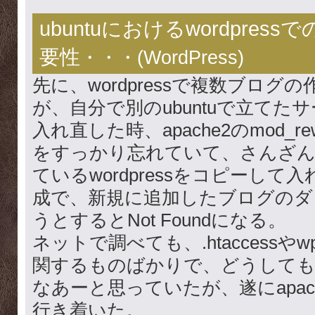
ubuntuにおけるwordpressでの
要性
・・・(
WordPress
)
先に、wordpressで複数ブログ
が、自分で別のubuntuで立てたサー
入れ直した時、apache2のmod_r
をすっかり忘れていて、さんざん
ているwordpressをコピーし
成で、新規に追加したブログのダ
うとするとNot Foundになる。
ネットで調べても、.htaccessやwp-
関するものばかりで、どうして
なあーと思っていたが、遂にapache2
行き着いた。