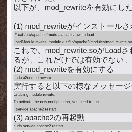
以下が、mod_rewriteを有効
(1) mod_rewriteがインスト
 # cat /etc/apache2/mods-available/rewrite.load

LoadModule rewrite_module /usr/lib/apache2/modules/mod_rewrite.so
これで、mod_rewrite.soがL
るが、これだけでは有効でない。
(2) mod_rewriteを有効にする
sudo a2enmod rewrite
実行すると以下の様なメッセージ
Enabling module rewrite.

To activate the new configuration, you need to run:

  service apache2 restart
(3) apache2の再起動
sudo service apache2 restart