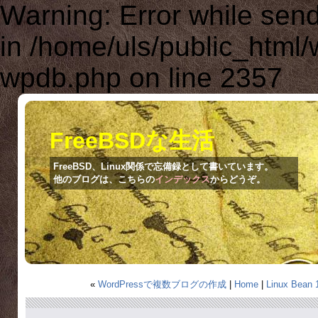
Warning: Error while se
in /home/uls/public_html
wpdb.php on line 2357
FreeBSDな生活
FreeBSD、Linux関係で忘備録として書いています。
他のブログは、こちらの
インデックス
からどうぞ。
«
WordPressで複数ブログの作成
|
Home
|
Linux Bean