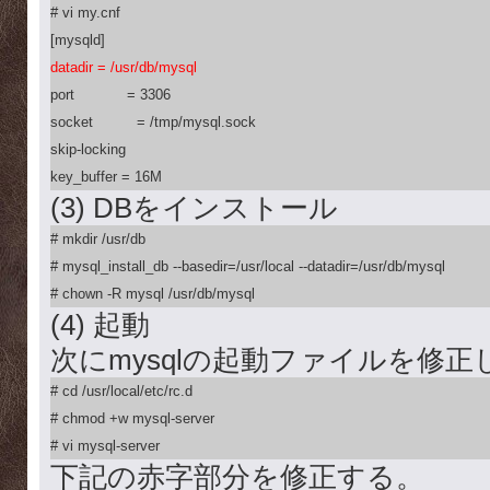
# vi my.cnf

datadir = /usr/db/mysql

port            = 3306

socket          = /tmp/mysql.sock

skip-locking

key_buffer = 16M
(3) DBをインストール
# mkdir /usr/db

# mysql_install_db --basedir=/usr/local --datadir=/usr/db/mysql

# chown -R mysql /usr/db/mysql
(4) 起動
次にmysqlの起動ファイルを修正
# cd /usr/local/etc/rc.d

# chmod +w mysql-server

# vi mysql-server
下記の赤字部分を修正する。