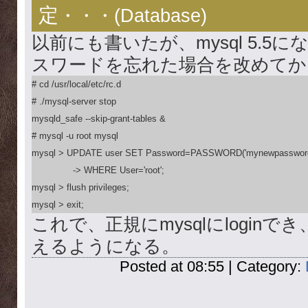
定
・・・(
Database
)
以前にも書いたが、mysql 5.5に
スワードを忘れた場合を改めてか
# cd /usr/local/etc/rc.d

# ./mysql-server stop

mysqld_safe --skip-grant-tables &

# mysql -u root mysql

mysql > UPDATE user SET Password=PASSWORD('mynewpassword'
　　　　  -> WHERE User='root';

mysql > flush privileges;

mysql > exit;
これで、正規にmysqlにlogin
えるようになる。
Posted at 08:55 | Category: