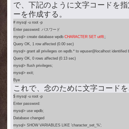
で、下記のように文字コードを指
ーを作成する。
# mysql -u root -p

Enter password: パスワード

mysql> create database wpdb 
CHARACTER SET utf8
;;

Query OK, 1 row affected (0.00 sec)

mysql> grant all privileges on wpdb.* to wpuser@localhost identifi
Query OK, 0 rows affected (0.13 sec)

mysql> flush privileges;

mysql> exit;

Bye
これで、念のために文字コードを
$ mysql -u root -p

Enter password:

mysql> use wpdb;

Database changed

mysql> SHOW VARIABLES LIKE 'character_set_%';
