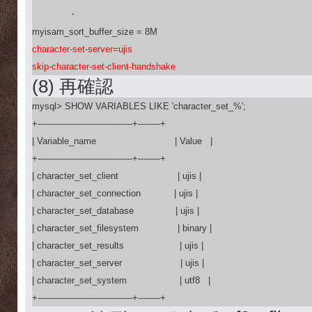
　　　　・

character-set-server=ujis

skip-character-set-client-handshake
(8) 再確認
mysql> SHOW VARIABLES LIKE 'character_set_%';

+----------------------------------+--------+

| Variable_name            　　　　　| Value   |

+----------------------------------+--------+

| character_set_client    　　　　　 | ujis |

| character_set_connection            | ujis |

| character_set_database  　　　　| ujis |

| character_set_filesystem              | binary |

| character_set_results    　　　　   | ujis |

| character_set_server     　　　　   | ujis |

| character_set_system     　　　　 | utf8   |

+----------------------------------+--------+