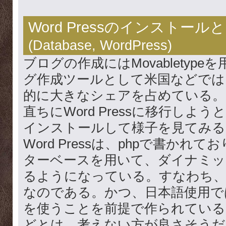
Word Pressのインストールと
(
Database
,
WordPress
)
ブログの作成にはMovabletyp
グ作成ツールとして米国などでは、Wo
的に大きなシェアを占めている。
直ちにWord Pressに移行しよ
インストールして様子を見てみる
Word Pressは、phpで書かれて
ターベースを用いて、ダイナミッ
るようになっている。すなわち、ph
なのである。かつ、日本語使用では文
を使うことを前提で作られている
どとは、考えない方が良さそうだ