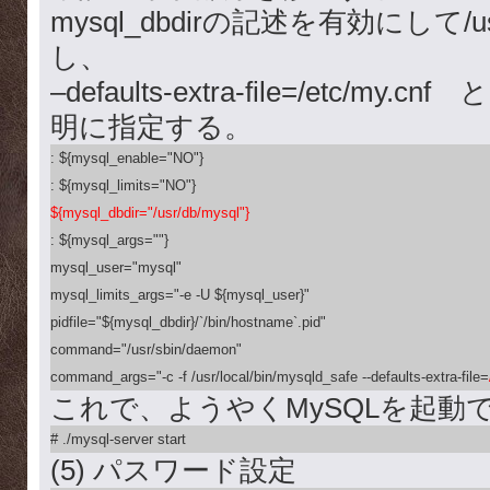
mysql_dbdirの記述を有効にして/us
し、
–defaults-extra-file=/etc/my.cn
明に指定する。
: ${mysql_enable="NO"}

${mysql_dbdir="/usr/db/mysql"}

: ${mysql_args=""}

mysql_user="mysql"

mysql_limits_args="-e -U ${mysql_user}"

pidfile="${mysql_dbdir}/`/bin/hostname`.pid"

command="/usr/sbin/daemon"

command_args="-c -f /usr/local/bin/mysqld_safe --defaults-extra-file=
これで、ようやくMySQLを起動
# ./mysql-server start
(5) パスワード設定