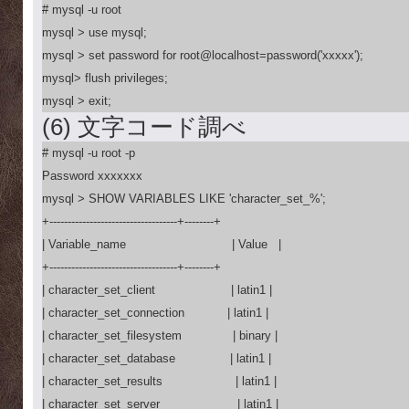
# mysql -u root

mysql > use mysql;

mysql > set password for root@localhost=password('xxxxx');

mysql> flush privileges;

mysql > exit;
(6) 文字コード調べ
# mysql -u root -p

Password xxxxxxx

mysql > SHOW VARIABLES LIKE 'character_set_%';

+-----------------------------------+--------+

| Variable_name                             | Value   |

+-----------------------------------+--------+

| character_set_client     　　　      | latin1 |

| character_set_connection　　　  | latin1 |

| character_set_filesystem              | binary |

| character_set_database               | latin1 |

| character_set_results                    | latin1 |

| character_set_server    　　　　　 | latin1 |
