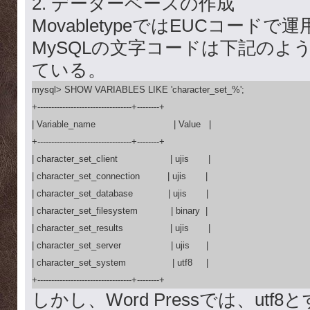
2. データーベースの作成
MovabletypeではEUCコード
MySQLの文字コードは下記のように
ている。
mysql> SHOW VARIABLES LIKE 'character_set_%';

+----------------------------------+--------+

| Variable_name            　　　　　| Value   |

+----------------------------------+--------+

| character_set_client    　　　　  | ujis       |

| character_set_connection          | ujis       |

| character_set_database  　　　 | ujis       |

| character_set_filesystem            | binary  |

| character_set_results    　　　　| ujis       |

| character_set_server     　　　　| ujis      |

| character_set_system     　　　  | utf8     |

+----------------------------------+--------+
しかし、Word Pressでは、ut