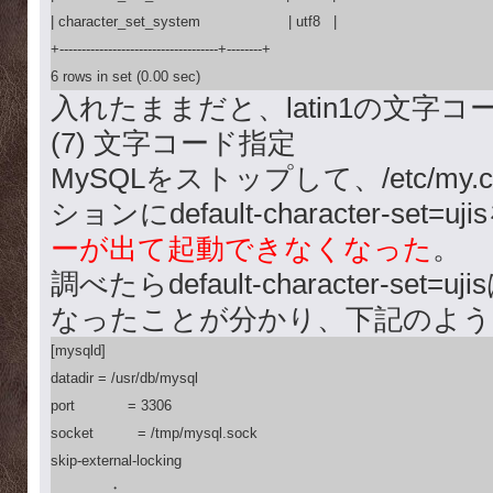
| character_set_system     　　　　  | utf8   |

+------------------------------------+--------+

6 rows in set (0.00 sec)
入れたままだと、latin1の文字
(7) 文字コード指定
MySQLをストップして、/etc/my.cn
ションにdefault-character-set
ーが出て起動できなくなった
。
調べたらdefault-character-se
なったことが分かり、下記のよう
[mysqld]

datadir = /usr/db/mysql

port            = 3306

socket          = /tmp/mysql.sock

skip-external-locking

　　　　・
