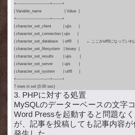
+----------------------------+--------+

| Variable_name                   | Value  |

+----------------------------+--------+

| character_set_client          | ujis      |

| character_set_connection | ujis      |

| character_set_database    | utf8     |　　← ここがutf8になっていれ
| character_set_filesystem   | binary  |

| character_set_results        | ujis       |

| character_set_server        | ujis       |

| character_set_system       | utf8      |

+----------------------------+--------+

7 rows in set (0.00 sec)
3. PHPに対する処置
MySQLのデーターベースの文字コ
Word Pressを起動すると問題
が、記事を投稿しても記事内容が
発生した。