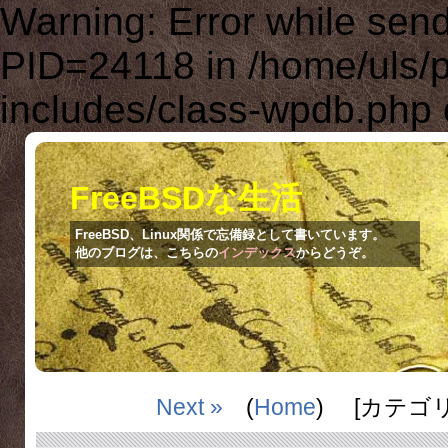
Warning: Error while se
PID=24118 in /home/uls/
includes/class-wpdb.php 
FreeBSDな生活
FreeBSD、Linux関係で忘備録として書いています。
他のブログは、こちらの
インデックス
からどうぞ。
Next »
(
Home
) [カテゴ