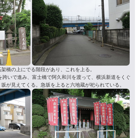
高架橋の上にでる階段があり、これを上る。
を跨いで進み、富士橋で阿久和川を渡って、横浜新道をくぐ
り坂が見えてくる。急坂を上ると六地蔵が祀られている。