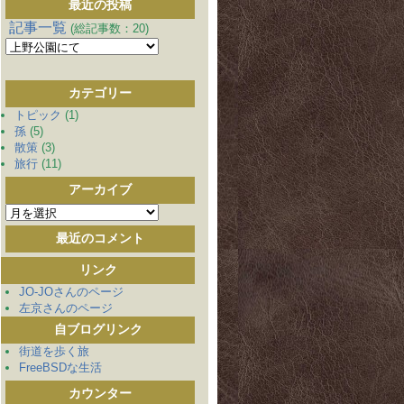
最近の投稿
記事一覧
(総記事数：20)
カテゴリー
トピック
(1)
孫
(5)
散策
(3)
旅行
(11)
アーカイブ
ア
ー
最近のコメント
カ
イ
リンク
ブ
JO-JOさんのページ
左京さんのページ
自ブログリンク
街道を歩く旅
FreeBSDな生活
カウンター