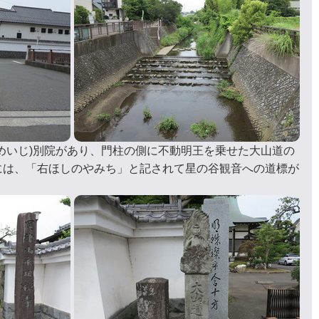
めいじ)別院があり、門柱の側に不動明王を乗せた大山道の
には、「右ほしのやみち」と記されて星の谷観音への道標が