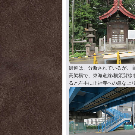
街道は、分断されているが、
高架橋で、東海道線/横須賀線
ると左手に正福寺への急な上