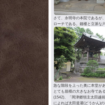
さて、永明寺の本院であるが
ローチである。鐘楼と立派な
急な階段を上った奥に本堂が
とても規模の大きなお寺である
(1542)、「岡津郷領主太田
によれば太田道灌(どうかん)