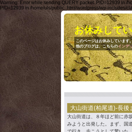
Warning: Error while sending QUERY packet. PID=12939 in /ho
PID=12939 in /home/uls/public_html/wordpress/wp-includes/cl
お休みして
このページはお休みしています
他のブログは、こちらの
インデ
大山街道(柏尾道)-長後
大山街道は、８年ほど前に赤
みようと出発した。まず、国道
で行き、歩こうとして驚いた。