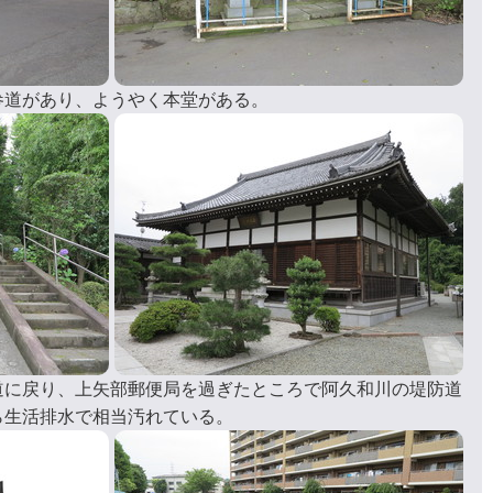
参道があり、ようやく本堂がある。
道に戻り、上矢部郵便局を過ぎたところで阿久和川の堤防道
ら生活排水で相当汚れている。