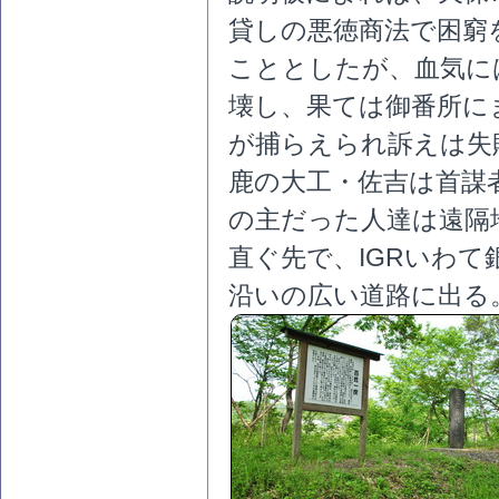
貸しの悪徳商法で困窮
こととしたが、血気に
壊し、果ては御番所に
が捕らえられ訴えは失
鹿の大工・佐吉は首謀
の主だった人達は遠隔
直ぐ先で、IGRいわ
沿いの広い道路に出る