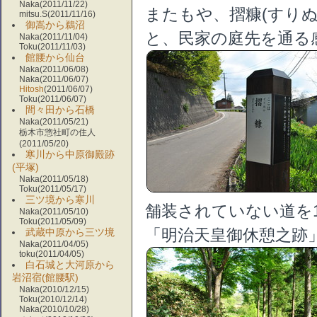
Naka(2011/11/22)
またもや、摺糠(すりぬ
mitsu.S(2011/11/16)
御嵩から鵜沼
と、民家の庭先を通る
Naka(2011/11/04)
Toku(2011/11/03)
館腰から仙台
Naka(2011/06/08)
Naka(2011/06/07)
Hitosh
(2011/06/07)
Toku(2011/06/07)
間々田から石橋
Naka(2011/05/21)
栃木市惣社町の住人
(2011/05/20)
寒川から中原御殿跡
(平塚)
Naka(2011/05/18)
Toku(2011/05/17)
三ツ境から寒川
舗装されていない道を
Naka(2011/05/10)
Toku(2011/05/09)
「明治天皇御休憩之跡
武蔵中原から三ツ境
Naka(2011/04/05)
toku(2011/04/05)
白石城と大河原から
岩沼宿(館腰駅)
Naka(2010/12/15)
Toku(2010/12/14)
Naka(2010/10/28)