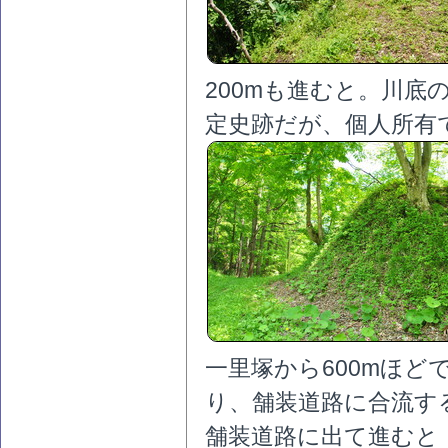
200mも進むと。川
定史跡だが、個人所有
一里塚から600mほ
り、舗装道路に合流す
舗装道路に出て進むと