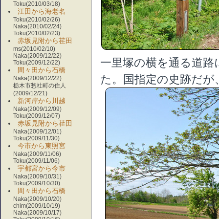
Toku(2010/03/18)
江田から海老名
Toku(2010/02/26)
Naka(2010/02/24)
Toku(2010/02/23)
赤坂見附から荏田
ms(2010/02/10)
Naka(2009/12/22)
一里塚の横を通る道路
Toku(2009/12/22)
間々田から石橋
た。国指定の史跡だが、
Naka(2009/12/22)
栃木市惣社町の住人
(2009/12/21)
新河岸から川越
Naka(2009/12/09)
Toku(2009/12/07)
赤坂見附から荏田
Naka(2009/12/01)
Toku(2009/11/30)
今市から東照宮
Naka(2009/11/06)
Toku(2009/11/06)
宇都宮から今市
Naka(2009/10/31)
Toku(2009/10/30)
間々田から石橋
Naka(2009/10/20)
chim(2009/10/19)
Naka(2009/10/17)