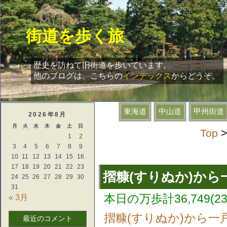
街道を歩く旅
歴史を訪ねて旧街道を歩いています。
他のブログは、こちらの
インデックス
からどうぞ。
2026年8月
月
火
水
木
金
土
日
Top
1
2
3
4
5
6
7
8
9
10
11
12
13
14
15
16
17
18
19
20
21
22
23
摺糠(すりぬか)から
24
25
26
27
28
29
30
31
本日の万歩計36,749(23
« 3月
摺糠(すりぬか)から一
最近のコメント