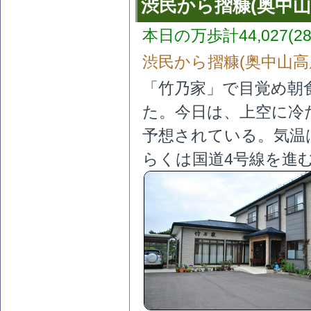
渋民から摺糠(奥中山
本日の万歩計44,027(28
渋民から摺糠(奥中山高
「竹乃家」で目覚め朝
た。今日は、上空に冷
予想されている。気温
らくは国道4号線を進