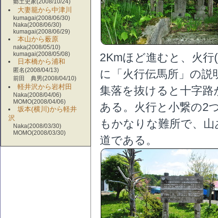
郷土史家(2008/10/24)
大妻籠から中津川
kumagai(2008/06/30)
Naka(2008/06/30)
kumagai(2008/06/29)
本山から薮原
naka(2008/05/10)
kumagai(2008/05/08)
2Kmほど進むと、火行
日本橋から浦和
匿名(2008/04/13)
に「火行伝馬所」の説
前田 典男(2008/04/10)
軽井沢から岩村田
集落を抜けると十字路
Naka(2008/04/06)
MOMO(2008/04/06)
ある。火行と小繋の2
坂本(横川)から軽井
沢
もかなりな難所で、山あ
Naka(2008/03/30)
MOMO(2008/03/30)
道である。