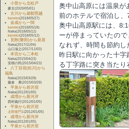
小菅から北松戸
奥中山高原には温泉が
豪太(2020/05/01)
古川から築館照越
前のホテルで宿泊し、7
kaneko
(2018/05/27)
金成から一関
奥中山高原駅には、8:
kaneko
(2018/05/18)
Naka(2018/05/12)
ーが停まっていたので
kaneko
(2018/05/12)
見附(磐田)から新居
なれず、時間も節約し
Naka(2017/11/04)
山口滋之(2017/11/03)
昨日駅に向かった十字
本宮から二本松
Naka(2015/04/23)
る丁字路に突き当たり
安積の民(2015/04/23)
八丁目宿(松川)から
福島
Naka(2015/03/29)
藤倉 勇(2015/03/29)
平泉から前沢宿
Naka(2012/01/05)
成増から新河岸
西村義行(2012/01/05)
平泉から前沢宿
太郎衛門1
(2012/01/05)
成増から新河岸
Naka(2012/01/05)
平泉から前沢宿