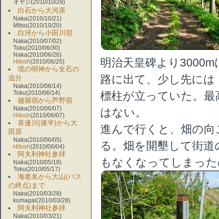
オヤジ(2010/10/28)
白石から大河原
Naka(2010/10/21)
Mitsu(2010/10/20)
白河から小田川宿
Naka(2010/07/02)
Toku(2010/06/30)
Naka(2010/06/26)
明治天皇碑より3000
Hitosh
(2010/06/25)
境の明神から女石の
路に出て、少し先には「
追分
Naka(2010/06/14)
Toku(2010/06/14)
標柱が立っていた。最
越堀宿から芦野宿
Naka(2010/06/07)
はない。
Hitosh
(2010/06/07)
喜連川(後半)から大
進んで行くと、畑の向
田原
Naka(2010/06/05)
る。畑を開墾して街道
Hitosh
(2010/06/04)
阿夫利神社参拝
もなくなってしまった
Naka(2010/05/18)
Toku(2010/05/17)
海老名から大山(バス
の終点)まで
Naka(2010/03/28)
kumagai(2010/03/28)
阿夫利神社参拝
Naka(2010/03/21)