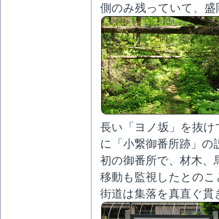
側のみ残っていて、盛
長い「ヨノ坂」を抜け
に「小繋御番所跡」の
初の御番所で、材木、
移動も監視したとのこ
街道は集落を真直ぐ貫