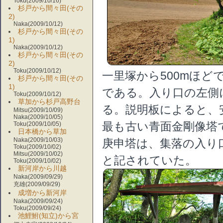
Toku(2009/10/16)
杉戸から間々田(その
2)
Naka(2009/10/12)
杉戸から間々田(その
1)
Naka(2009/10/12)
杉戸から間々田(その
2)
Toku(2009/10/12)
一里塚から500mほど
杉戸から間々田(その
1)
である。入り口の左側
Toku(2009/10/12)
草加から杉戸高野台
る。説明板によると、安
Mitsu(2009/10/09)
Naka(2009/10/05)
最も古い青面金剛像塔
Toku(2009/10/05)
日本橋から草加
Naka(2009/10/03)
庚申塔は、集落の入り
Toku(2009/10/02)
Mitsu(2009/10/02)
と記されていた。
Toku(2009/10/02)
新河岸から川越
Naka(2009/09/29)
充雄(2009/09/29)
成増から新河岸
Naka(2009/09/24)
Toku(2009/09/24)
池鯉鮒(知立)から宮