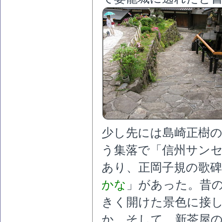
少し先には島崎正樹
う集落で「信州サン
あり、正岡子規の歌碑
かな
」があった。昔
きく開けた景色に接
か。そして、新茶屋