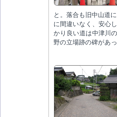
と。落合も旧中山道
に間違いなく、安心
かり良い道は中津川
野の立場跡の碑があ