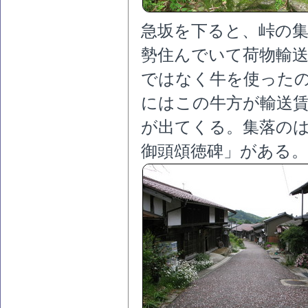
急坂を下ると、峠の
勢住んでいて荷物輸
ではなく牛を使った
にはこの牛方が輸送
が出てくる。集落の
御頭頌徳碑」がある。