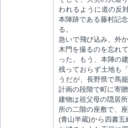
われるように道の反
本陣跡である藤村記
る。
急いで飛び込み、外
木門を撮るのを忘れ
った。もう、本陣の
残っておらず土地も
うだが、長野県で馬
計画の段階で町に寄
建物は祖父母の隠居所
所の二階の座敷で、座
(青山半蔵)から四書