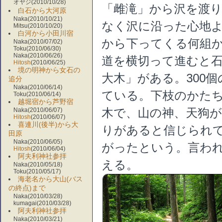
オヤジ(2010/10/28)
「雌滝」から沢を渡
白石から大河原
Naka(2010/10/21)
なく沢に沿った心地
Mitsu(2010/10/20)
白河から小田川宿
から下ってくる何組
Naka(2010/07/02)
Toku(2010/06/30)
Naka(2010/06/26)
道を横切って進むと
Hitosh
(2010/06/25)
境の明神から女石の
大木」がある。300
追分
Naka(2010/06/14)
ている。下枝のかたち
Toku(2010/06/14)
越堀宿から芦野宿
Naka(2010/06/07)
木で、山の神、天狗
Hitosh
(2010/06/07)
喜連川(後半)から大
りがあると信じられ
田原
Naka(2010/06/05)
がったという。言わ
Hitosh
(2010/06/04)
阿夫利神社参拝
える。
Naka(2010/05/18)
Toku(2010/05/17)
海老名から大山(バス
の終点)まで
Naka(2010/03/28)
kumagai(2010/03/28)
阿夫利神社参拝
Naka(2010/03/21)