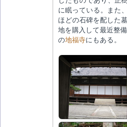
したものであり、正
に眠っている。また、
ほどの石碑を配した
地を購入して最近整
の
地福寺
にもある。