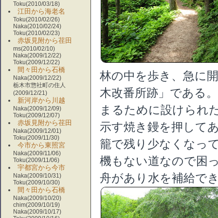
Toku(2010/03/18)
江田から海老名
Toku(2010/02/26)
Naka(2010/02/24)
Toku(2010/02/23)
赤坂見附から荏田
ms(2010/02/10)
Naka(2009/12/22)
Toku(2009/12/22)
間々田から石橋
林の中を歩き、急に
Naka(2009/12/22)
栃木市惣社町の住人
木改番所跡」である
(2009/12/21)
新河岸から川越
まるために設けられ
Naka(2009/12/09)
Toku(2009/12/07)
赤坂見附から荏田
示す焼き鏝を押して
Naka(2009/12/01)
Toku(2009/11/30)
籠で残り少なくなっ
今市から東照宮
Naka(2009/11/06)
機もない道なので困
Toku(2009/11/06)
宇都宮から今市
舟があり水を補給で
Naka(2009/10/31)
Toku(2009/10/30)
間々田から石橋
Naka(2009/10/20)
chim(2009/10/19)
Naka(2009/10/17)