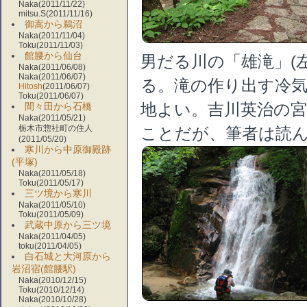
Naka(2011/11/22)
mitsu.S(2011/11/16)
御嵩から鵜沼
Naka(2011/11/04)
Toku(2011/11/03)
館腰から仙台
男だる川の「雄滝」(
Naka(2011/06/08)
Naka(2011/06/07)
る。滝の作り出す冷
Hitosh
(2011/06/07)
Toku(2011/06/07)
地よい。吉川英治の
間々田から石橋
Naka(2011/05/21)
栃木市惣社町の住人
ことだが、筆者は読
(2011/05/20)
寒川から中原御殿跡
(平塚)
Naka(2011/05/18)
Toku(2011/05/17)
三ツ境から寒川
Naka(2011/05/10)
Toku(2011/05/09)
武蔵中原から三ツ境
Naka(2011/04/05)
toku(2011/04/05)
白石城と大河原から
岩沼宿(館腰駅)
Naka(2010/12/15)
Toku(2010/12/14)
Naka(2010/10/28)