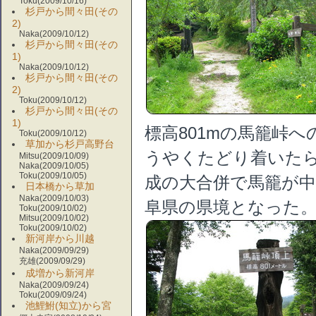
Toku(2009/10/16)
杉戸から間々田(その
2)
Naka(2009/10/12)
杉戸から間々田(その
1)
Naka(2009/10/12)
杉戸から間々田(その
2)
Toku(2009/10/12)
杉戸から間々田(その
1)
標高801mの馬籠峠
Toku(2009/10/12)
草加から杉戸高野台
うやくたどり着いた
Mitsu(2009/10/09)
Naka(2009/10/05)
Toku(2009/10/05)
成の大合併で馬籠が
日本橋から草加
Naka(2009/10/03)
阜県の県境となった
Toku(2009/10/02)
Mitsu(2009/10/02)
Toku(2009/10/02)
新河岸から川越
Naka(2009/09/29)
充雄(2009/09/29)
成増から新河岸
Naka(2009/09/24)
Toku(2009/09/24)
池鯉鮒(知立)から宮