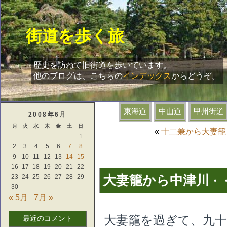
街道を歩く旅
歴史を訪ねて旧街道を歩いています。
他のブログは、こちらの
インデックス
からどうぞ。
2008年6月
月
火
水
木
金
土
日
«
十二兼から大妻籠
1
2
3
4
5
6
7
8
9
10
11
12
13
14
15
16
17
18
19
20
21
22
大妻籠から中津川
23
24
25
26
27
28
29
・
30
« 5月
7月 »
大妻籠を過ぎて、九十
最近のコメント