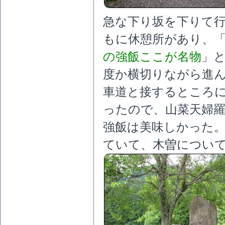
急な下り坂を下りて
もに休憩所があり、
の強飯ここが名物
」
度か横切りながら進
車道と接するところ
ったので、山菜天婦
強飯は美味しかった。
ていて、木曽につい