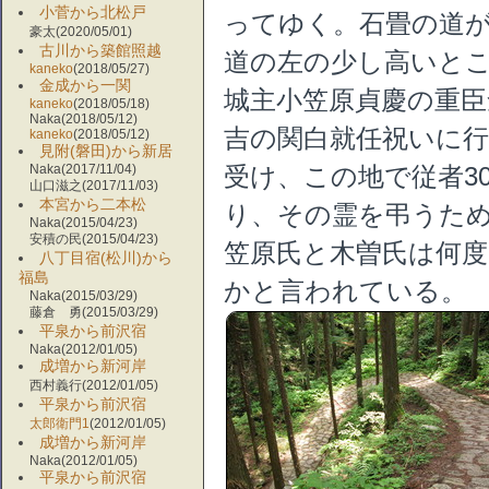
小菅から北松戸
ってゆく。石畳の道
豪太(2020/05/01)
古川から築館照越
道の左の少し高いと
kaneko
(2018/05/27)
金成から一関
城主小笠原貞慶の重臣
kaneko
(2018/05/18)
Naka(2018/05/12)
吉の関白就任祝いに
kaneko
(2018/05/12)
見附(磐田)から新居
Naka(2017/11/04)
受け、この地で従者3
山口滋之(2017/11/03)
本宮から二本松
り、その霊を弔うた
Naka(2015/04/23)
安積の民(2015/04/23)
笠原氏と木曽氏は何
八丁目宿(松川)から
福島
かと言われている。
Naka(2015/03/29)
藤倉 勇(2015/03/29)
平泉から前沢宿
Naka(2012/01/05)
成増から新河岸
西村義行(2012/01/05)
平泉から前沢宿
太郎衛門1
(2012/01/05)
成増から新河岸
Naka(2012/01/05)
平泉から前沢宿