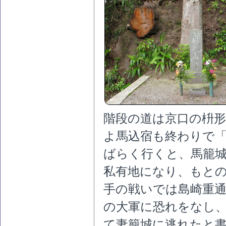
階段の道は京口の枡
よ馬込宿も終わりで
ばらく行くと、馬籠
私有地になり、もと
手の戦いでは島崎重
の大軍に恐れをなし
て妻籠城に逃れたと