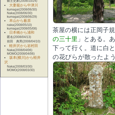
郷土史家(2008/10/24)
大妻籠から中津川
kumagai(2008/06/30)
Naka(2008/06/30)
kumagai(2008/06/29)
本山から薮原
naka(2008/05/10)
kumagai(2008/05/08)
茶屋の横には正岡子
日本橋から浦和
匿名(2008/04/13)
の三十里
」とある。
前田 典男(2008/04/10)
軽井沢から岩村田
下って行く。道に白
Naka(2008/04/06)
MOMO(2008/04/06)
の花びらが散ったよ
坂本(横川)から軽井
沢
Naka(2008/03/30)
MOMO(2008/03/30)