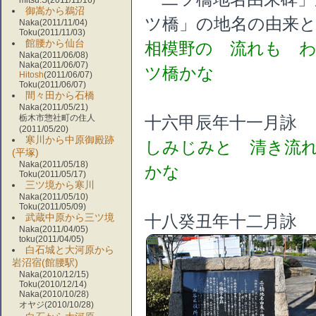
mitsu.S(2011/11/16)
御嵩から鵜沼
ツ橋」の地名の由来
Naka(2011/11/04)
Toku(2011/11/03)
館腰から仙台
相模野の 流れも 
Naka(2011/06/08)
Naka(2011/06/07)
ツ橋かな
Hitosh
(2011/06/07)
Toku(2011/06/07)
道光
間々田から石橋
Naka(2011/05/21)
栃木市惣社町の住人
十六甲辰年十一月詠
(2011/05/20)
寒川から中原御殿跡
しみじみと 清き流
(平塚)
Naka(2011/05/18)
かな
Toku(2011/05/17)
三ツ境から寒川
徳川
Naka(2011/05/10)
Toku(2011/05/09)
武蔵中原から三ツ境
十八癸丑年十二月詠
Naka(2011/04/05)
toku(2011/04/05)
白石城と大河原から
岩沼宿(館腰駅)
Naka(2010/12/15)
Toku(2010/12/14)
Naka(2010/10/28)
オヤジ(2010/10/28)