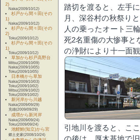
2)
踏切を渡ると、左手に
Naka(2009/10/12)
杉戸から間々田(その
月、深谷村の秋祭りと
1)
Naka(2009/10/12)
人の乗ったオート三輪
杉戸から間々田(その
2)
Toku(2009/10/12)
死2名重傷の大惨事と
杉戸から間々田(その
1)
の浄財により十一面
Toku(2009/10/12)
草加から杉戸高野台
Mitsu(2009/10/09)
Naka(2009/10/05)
Toku(2009/10/05)
日本橋から草加
Naka(2009/10/03)
Toku(2009/10/02)
Mitsu(2009/10/02)
Toku(2009/10/02)
新河岸から川越
Naka(2009/09/29)
充雄(2009/09/29)
成増から新河岸
Naka(2009/09/24)
Toku(2009/09/24)
引地川を渡ると、こ
池鯉鮒(知立)から宮
郷土史家(2008/10/24)
の後は、厚木基地で