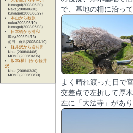
大妻籠から中津川
kumagai(2008/06/30)
で、基地の柵に沿っ
Naka(2008/06/30)
kumagai(2008/06/29)
本山から薮原
naka(2008/05/10)
kumagai(2008/05/08)
日本橋から浦和
匿名(2008/04/13)
前田 典男(2008/04/10)
軽井沢から岩村田
Naka(2008/04/06)
MOMO(2008/04/06)
坂本(横川)から軽井
沢
Naka(2008/03/30)
MOMO(2008/03/30)
よく晴れ渡った日で
交差点で左折して厚木
左に「大法寺」があ