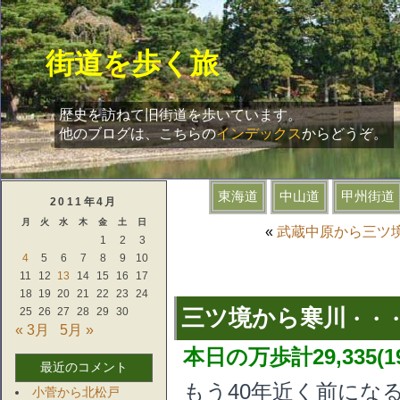
街道を歩く旅
歴史を訪ねて旧街道を歩いています。
他のブログは、こちらの
インデックス
からどうぞ。
2011年4月
月
火
水
木
金
土
日
«
武蔵中原から三ツ
1
2
3
4
5
6
7
8
9
10
11
12
13
14
15
16
17
18
19
20
21
22
23
24
三ツ境から寒川
25
26
27
28
29
30
・・・
« 3月
5月 »
本日の万歩計29,335(
最近のコメント
もう40年近く前にな
小菅から北松戸