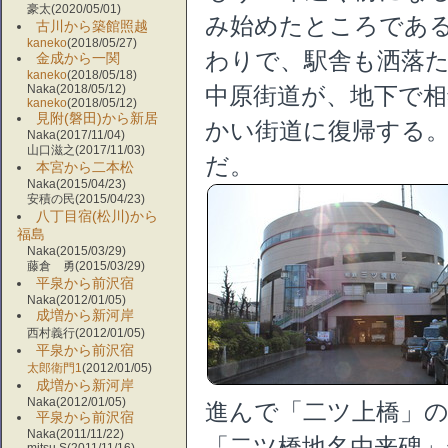
豪太(2020/05/01)
み始めたところであ
古川から築館照越
kaneko
(2018/05/27)
わりで、駅舎も洒落
金成から一関
kaneko
(2018/05/18)
Naka(2018/05/12)
中原街道が、地下で
kaneko
(2018/05/12)
見附(磐田)から新居
かい街道に復帰する
Naka(2017/11/04)
山口滋之(2017/11/03)
だ。
本宮から二本松
Naka(2015/04/23)
安積の民(2015/04/23)
八丁目宿(松川)から
福島
Naka(2015/03/29)
藤倉 勇(2015/03/29)
平泉から前沢宿
Naka(2012/01/05)
成増から新河岸
西村義行(2012/01/05)
平泉から前沢宿
太郎衛門1
(2012/01/05)
成増から新河岸
Naka(2012/01/05)
進んで「二ツ上橋」
平泉から前沢宿
Naka(2011/11/22)
「二ツ橋地名由来碑