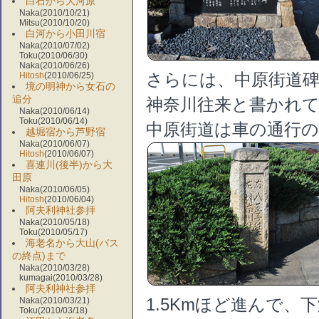
白石から大河原
Naka(2010/10/21)
Mitsu(2010/10/20)
白河から小田川宿
Naka(2010/07/02)
Toku(2010/06/30)
Naka(2010/06/26)
Hitosh
(2010/06/25)
さらには、中原街道碑
境の明神から女石の
追分
神奈川往来と書かれ
Naka(2010/06/14)
Toku(2010/06/14)
中原街道は車の通行
越堀宿から芦野宿
Naka(2010/06/07)
Hitosh
(2010/06/07)
喜連川(後半)から大
田原
Naka(2010/06/05)
Hitosh
(2010/06/04)
阿夫利神社参拝
Naka(2010/05/18)
Toku(2010/05/17)
海老名から大山(バス
の終点)まで
Naka(2010/03/28)
kumagai(2010/03/28)
阿夫利神社参拝
Naka(2010/03/21)
1.5Kmほど進んで
Toku(2010/03/18)