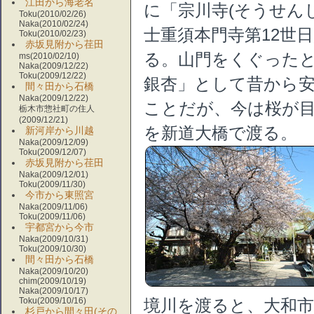
江田から海老名
に「宗川寺(そうせんじ
Toku(2010/02/26)
Naka(2010/02/24)
士重須本門寺第12世
Toku(2010/02/23)
赤坂見附から荏田
る。山門をくぐった
ms(2010/02/10)
Naka(2009/12/22)
Toku(2009/12/22)
銀杏」として昔から
間々田から石橋
Naka(2009/12/22)
ことだが、今は桜が
栃木市惣社町の住人
(2009/12/21)
を新道大橋で渡る。
新河岸から川越
Naka(2009/12/09)
Toku(2009/12/07)
赤坂見附から荏田
Naka(2009/12/01)
Toku(2009/11/30)
今市から東照宮
Naka(2009/11/06)
Toku(2009/11/06)
宇都宮から今市
Naka(2009/10/31)
Toku(2009/10/30)
間々田から石橋
Naka(2009/10/20)
chim(2009/10/19)
Naka(2009/10/17)
Toku(2009/10/16)
境川を渡ると、大和
杉戸から間々田(その