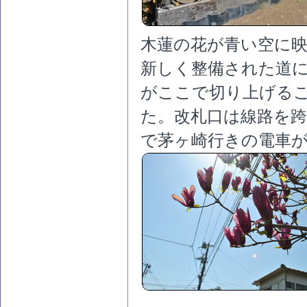
木蓮の花が青い空に
新しく整備された道
がここで切り上げる
た。改札口は線路を跨
で茅ヶ崎行きの電車