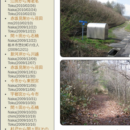
江田から海老名
Toku(2010/02/26)
Naka(2010/02/24)
Toku(2010/02/23)
赤坂見附から荏田
ms(2010/02/10)
Naka(2009/12/22)
Toku(2009/12/22)
間々田から石橋
Naka(2009/12/22)
栃木市惣社町の住人
(2009/12/21)
新河岸から川越
Naka(2009/12/09)
Toku(2009/12/07)
赤坂見附から荏田
Naka(2009/12/01)
Toku(2009/11/30)
今市から東照宮
Naka(2009/11/06)
Toku(2009/11/06)
宇都宮から今市
Naka(2009/10/31)
Toku(2009/10/30)
間々田から石橋
Naka(2009/10/20)
chim(2009/10/19)
Naka(2009/10/17)
Toku(2009/10/16)
杉戸から間々田(その