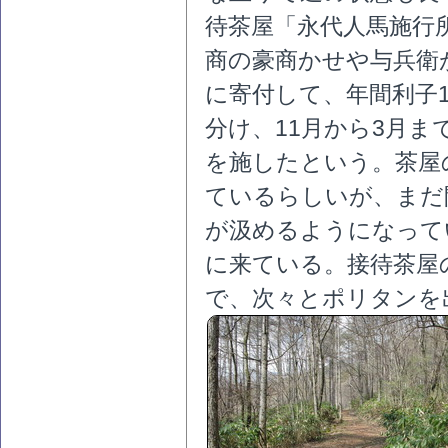
待茶屋「永代人馬施行
商の豪商かせや与兵衛
に寄付して、年間利子1
分け、11月から3月
を施したという。茶屋
ているらしいが、まだ
が汲めるようになって
に来ている。接待茶屋
で、次々とポリタンを