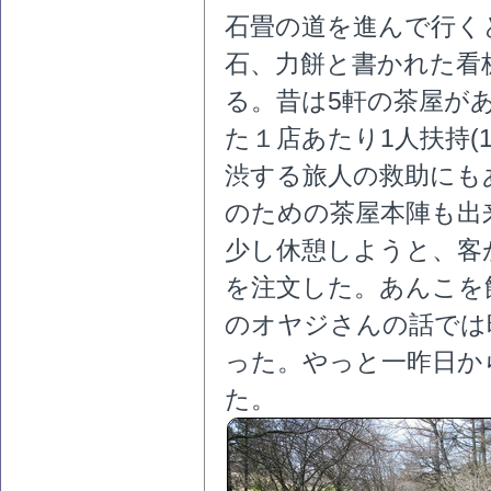
石畳の道を進んで行く
石、力餅と書かれた看
る。昔は5軒の茶屋が
た１店あたり1人扶持(
渋する旅人の救助にも
のための茶屋本陣も出
少し休憩しようと、客
を注文した。あんこを
のオヤジさんの話では
った。やっと一昨日か
た。