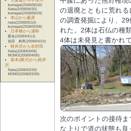
中腹にあった熊野権現
大妻籠から中津川
kumagai(2008/06/30)
の退廃とともに荒れるに
Naka(2008/06/30)
kumagai(2008/06/29)
本山から薮原
の調査発掘により、2
naka(2008/05/10)
kumagai(2008/05/08)
れた。2体は石仏の種類
日本橋から浦和
匿名(2008/04/13)
4体は未発見と書かれ
前田 典男(2008/04/10)
軽井沢から岩村田
Naka(2008/04/06)
MOMO(2008/04/06)
坂本(横川)から軽井
沢
Naka(2008/03/30)
MOMO(2008/03/30)
次のポイントの接待まで
な上りで道の状態も良