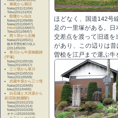
mitsu.S(2011/11/16)
御嵩から鵜沼
Naka(2011/11/04)
Toku(2011/11/03)
館腰から仙台
ほどなく、国道142
Naka(2011/06/08)
Naka(2011/06/07)
足の一里塚がある。日
Hitosh
(2011/06/07)
Toku(2011/06/07)
交差点を渡って旧道を
間々田から石橋
Naka(2011/05/21)
栃木市惣社町の住人
があり、この辺りは昔
(2011/05/20)
寒川から中原御殿跡
曽桧を江戸まで運ぶ牛
(平塚)
Naka(2011/05/18)
Toku(2011/05/17)
三ツ境から寒川
Naka(2011/05/10)
Toku(2011/05/09)
武蔵中原から三ツ境
Naka(2011/04/05)
toku(2011/04/05)
白石城と大河原から
岩沼宿(館腰駅)
Naka(2010/12/15)
Toku(2010/12/14)
Naka(2010/10/28)
オヤジ(2010/10/28)