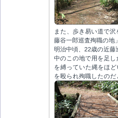
また、歩き易い道で沢
藤谷一郎巡査殉職の地
明治中頃、22歳の近
中のこの地で用を足し
を縛っていた縄をほど
を殴られ殉職したのだ