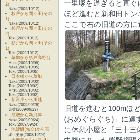
一里塚を過ぎると直ぐ
2)
Naka(2009/10/12)
ほど進むと新和田トン
杉戸から間々田(その
1)
ここで右の旧道の方に
Naka(2009/10/12)
杉戸から間々田(その
2)
Toku(2009/10/12)
杉戸から間々田(その
1)
Toku(2009/10/12)
草加から杉戸高野台
Mitsu(2009/10/09)
Naka(2009/10/05)
Toku(2009/10/05)
日本橋から草加
Naka(2009/10/03)
Toku(2009/10/02)
Mitsu(2009/10/02)
Toku(2009/10/02)
新河岸から川越
Naka(2009/09/29)
旧道を進むと100mほ
充雄(2009/09/29)
成増から新河岸
(おめぐらぐち)」に
Naka(2009/09/24)
Toku(2009/09/24)
に休憩小屋と「三十三
池鯉鮒(知立)から宮
郷土史家(2008/10/24)