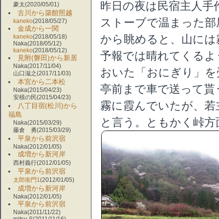
昨日の夜は民宿主人手
豪太(2020/05/01)
古川から築館照越
ストーブで温まった部
kaneko
(2018/05/27)
金成から一関
から眺めると、山には
kaneko
(2018/05/18)
Naka(2018/05/12)
kaneko
(2018/05/12)
予報では晴れてくるよ
見附(磐田)から新居
Naka(2017/11/04)
おいた「おにぎり」を
山口滋之(2017/11/03)
本宮から二本松
亭前まで車で送って貰
Naka(2015/04/23)
安積の民(2015/04/23)
霧に霞んでいたが、若
八丁目宿(松川)から
福島
と言う。ともかく峠方
Naka(2015/03/29)
藤倉 勇(2015/03/29)
平泉から前沢宿
Naka(2012/01/05)
成増から新河岸
西村義行(2012/01/05)
平泉から前沢宿
太郎衛門1
(2012/01/05)
成増から新河岸
Naka(2012/01/05)
平泉から前沢宿
Naka(2011/11/22)