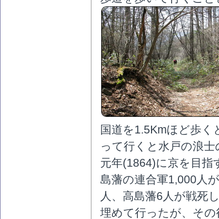
国道を1.5Kmほど歩
って行くと水戸の浪士
元年(1864)に京を目
島藩の連合軍1,000人
人、高島藩6人が戦死
埋めて行ったが、その