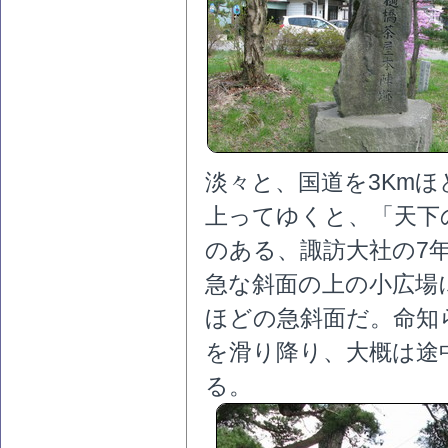
淡々と、国道を3Km
上ってゆくと、「天下
のある、諏訪大社の7年
急な斜面の上の小広場
ほどの急斜面だ。命知
を滑り降り、大概は途
る。