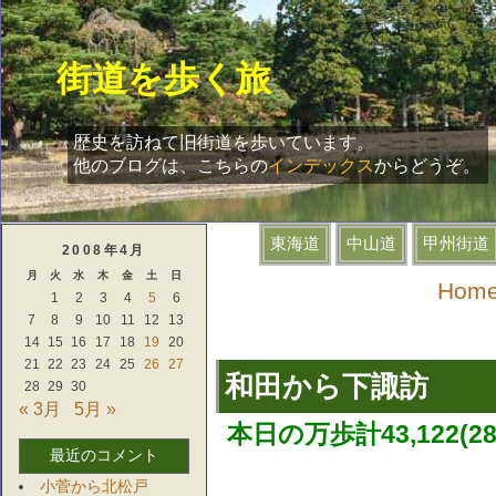
街道を歩く旅
歴史を訪ねて旧街道を歩いています。
他のブログは、こちらの
インデックス
からどうぞ。
2008年4月
月
火
水
木
金
土
日
Hom
1
2
3
4
5
6
7
8
9
10
11
12
13
14
15
16
17
18
19
20
21
22
23
24
25
26
27
和田から下諏訪
28
29
30
« 3月
5月 »
本日の万歩計43,122(28
最近のコメント
小菅から北松戸