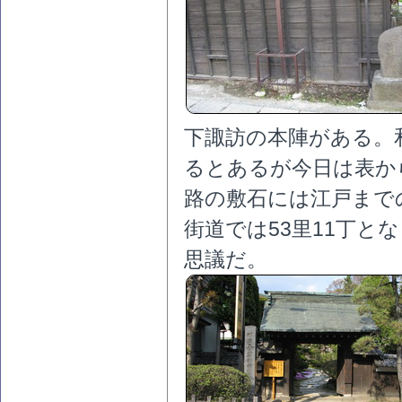
下諏訪の本陣がある。
るとあるが今日は表か
路の敷石には江戸まで
街道では53里11丁
思議だ。