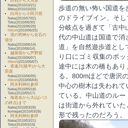
白石から大河原
Naka(2010/10/21)
歩道の無い怖い国道を
Mitsu(2010/10/20)
白河から小田川宿
のドライブイン、そし
Naka(2010/07/02)
Toku(2010/06/30)
分岐点を過ぎて「古中
Naka(2010/06/26)
Hitosh
(2010/06/25)
境の明神から女石の
代の中山道は国道で消
追分
Naka(2010/06/14)
道」を自然遊歩道とし
Toku(2010/06/14)
越堀宿から芦野宿
り口にゴミ収集のボッ
Naka(2010/06/07)
Hitosh
(2010/06/07)
途中には木の橋もあり
喜連川(後半)から大
田原
る。800mほどで唐沢
Naka(2010/06/05)
Hitosh
(2010/06/04)
中心の樹木は失われて
阿夫利神社参拝
Naka(2010/05/18)
Toku(2010/05/17)
ている。中山道のルー
海老名から大山(バス
の終点)まで
は街道から外れていた
Naka(2010/03/28)
kumagai(2010/03/28)
形で残ったのだろう。
阿夫利神社参拝
Naka(2010/03/21)
Toku(2010/03/18)